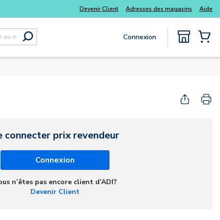
s kits
Tous vos essentiels du quotidien, sans délai
Devenir Client
Adresses des magasins
Aide
Connexion
Soumettre la recherche
{0} Items
e connecter prix revendeur
Connexion
ous n’êtes pas encore client d’ADI?
Devenir Client