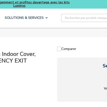
Achetez plus intelligemment et profitez davantage avec le
Luminys
Recherche sur le site
SOLUTIONS & SERVICES
Comparer
Indoor Cover,
ENCY EXIT
S
V