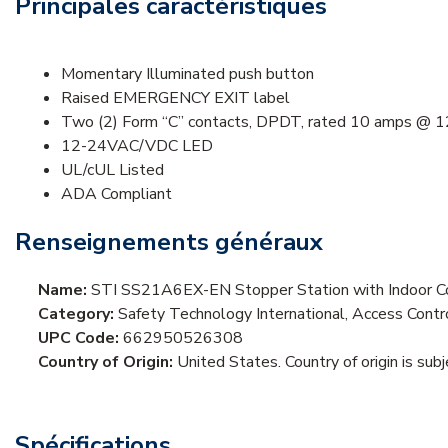
Principales caractéristiques
Momentary Illuminated push button
Raised EMERGENCY EXIT label
Two (2) Form “C” contacts, DPDT, rated 10 amps @
12-24VAC/VDC LED
UL/cUL Listed
ADA Compliant
Renseignements généraux
Name:
STI SS21A6EX-EN Stopper Station with Indoor C
Category:
Safety Technology International, Access Cont
UPC Code:
662950526308
Country of Origin:
United States. Country of origin is sub
Spécifications