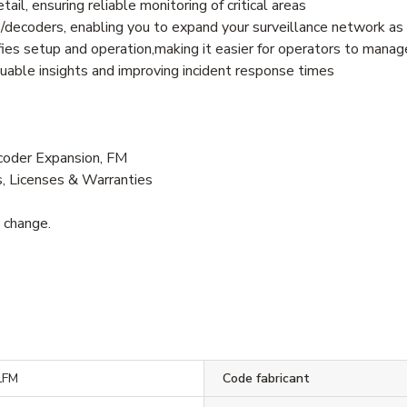
ail, ensuring reliable monitoring of critical areas
s/decoders, enabling you to expand your surveillance network a
fies setup and operation,making it easier for operators to mana
luable insights and improving incident response times
der Expansion, FM
s, Licenses & Warranties
o change.
LFM
Code fabricant