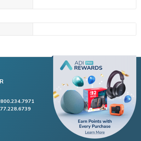
R
.800.234.7971
877.228.6739