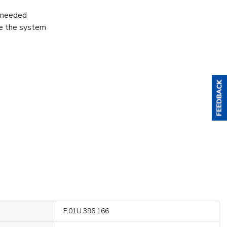
s needed
ge the system
F.01U.396.166