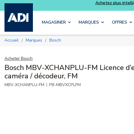
Achetez plus intelligemment et profitez davantage avec les kits
Luminys
Skip to main content
MAGASINER
MARQUES
OFFRES
Accueil
Marques
Bosch
/
/
Acheter
Bosch
Bosch MBV-XCHANPLU-FM Licence d’e
caméra / décodeur, FM
|
MBV-XCHANPLU-FM
PB-MBVXCPLFM