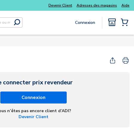
Devenir Client
Adresses des magasins
Aide
Connexion
Soumettre la recherche
{0} Items
e connecter prix revendeur
Connexion
ous n’êtes pas encore client d’ADI?
Devenir Client