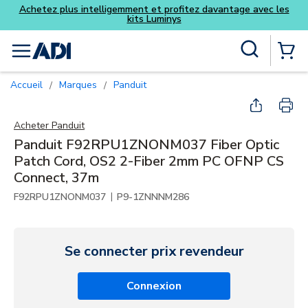
z davantage avec les
Skip to main content
Recherche sur le site
menu
{0} Items
Accueil
Marques
Panduit
/
/
Acheter
Panduit
Panduit F92RPU1ZNONM037 Fiber Optic
Patch Cord, OS2 2-Fiber 2mm PC OFNP CS
Connect, 37m
|
F92RPU1ZNONM037
P9-1ZNNNM286
Se connecter prix revendeur
Connexion