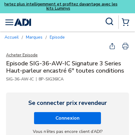
Achetez plus intelligemment et pr
kits Lumin
Skip to main content
Recherche sur le site
menu
{0} Items
Accueil
Marques
Episode
/
/
Acheter
Episode
Episode SIG-36-AW-IC Signature 3 Series
Haut-parleur encastré 6" toutes conditions
|
SIG-36-AW-IC
8P-SIG36ICA
Se connecter prix revendeur
Connexion
Vous n’êtes pas encore client d’ADI?