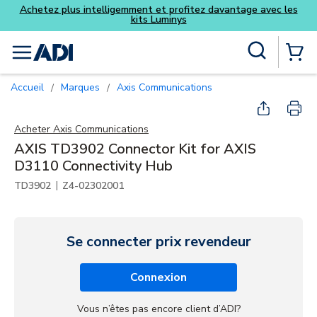
Achetez plus intelligemment et profitez davantage avec les
kits Luminys
Skip to main content
Recherche sur le site
menu
{0} Items
Accueil
Marques
Axis Communications
/
/
Acheter
Axis Communications
AXIS TD3902 Connector Kit for AXIS
D3110 Connectivity Hub
|
TD3902
Z4-02302001
Se connecter prix revendeur
Connexion
Vous n’êtes pas encore client d’ADI?