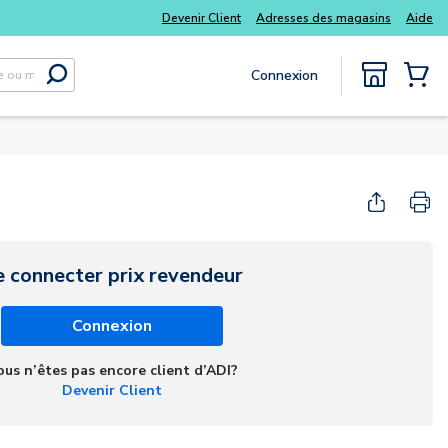
s kits
Tous vos essentiels du quotidien, sans délai
Devenir Client
Adresses des magasins
Aide
Connexion
Soumettre la recherche
{0} Items
e connecter prix revendeur
Connexion
ous n’êtes pas encore client d’ADI?
Devenir Client