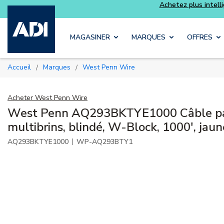
Skip to main content
MAGASINER
MARQUES
OFFRES
Accueil
Marques
West Penn Wire
/
/
Acheter
West Penn Wire
West Penn AQ293BKTYE1000 Câble pai
multibrins, blindé, W-Block, 1000', jaun
|
AQ293BKTYE1000
WP-AQ293BTY1