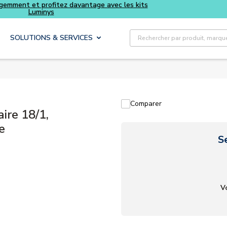
Achetez plus intelligemment et profitez davantage avec le
Luminys
Recherche sur le site
SOLUTIONS & SERVICES
Comparer
re 18/1,
e
S
V