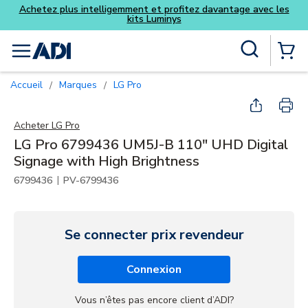
Achetez plus intelligemment et profitez davantage avec les
kits Luminys
Skip to main content
Recherche sur le site
menu
{0} Items
Accueil
Marques
LG Pro
/
/
Acheter
LG Pro
LG Pro 6799436 UM5J-B 110" UHD Digital
Signage with High Brightness
|
6799436
PV-6799436
Se connecter prix revendeur
Connexion
Vous n’êtes pas encore client d’ADI?