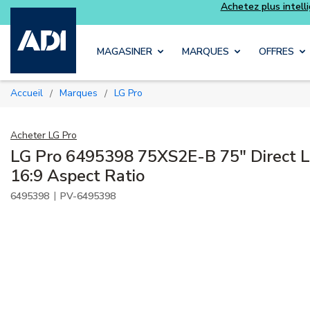
Achetez plus intelligemment et profitez davantage avec les k
Luminys
Skip to main content
MAGASINER
MARQUES
OFFRES
Accueil
Marques
LG Pro
/
/
Acheter
LG Pro
LG Pro 6495398 75XS2E-B 75" Direct L
16:9 Aspect Ratio
|
6495398
PV-6495398