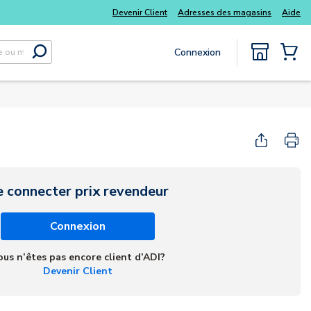
Devenir Client
Adresses des magasins
Aide
Connexion
Soumettre la recherche
{0} Items
e connecter prix revendeur
Connexion
ous n’êtes pas encore client d’ADI?
Devenir Client