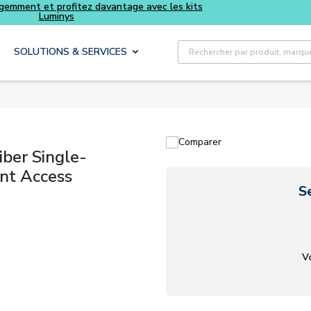
igemment et profitez davantage avec les kits
Tous vos 
Luminys
Recherche sur le site
SOLUTIONS & SERVICES
Comparer
er Single-
nt Access
S
V