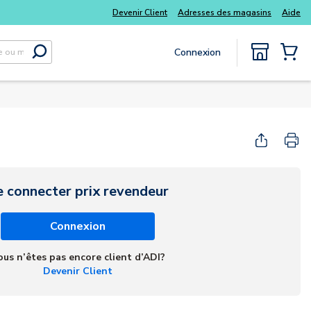
Achetez plus intel
essentiels du quotidien, sans délai
Devenir Client
Adresses des magasins
Aide
Connexion
Soumettre la recherche
{0} Items
e connecter prix revendeur
Connexion
ous n’êtes pas encore client d’ADI?
Devenir Client