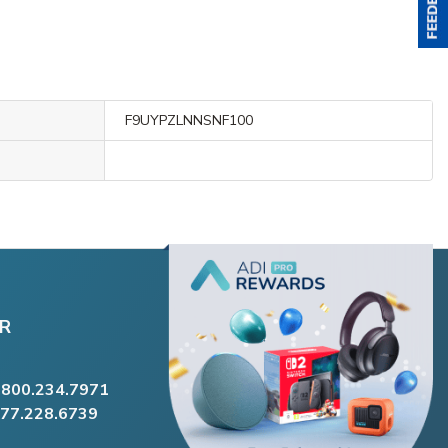
F9UYPZLNNSNF100
R
.800.234.7971
877.228.6739