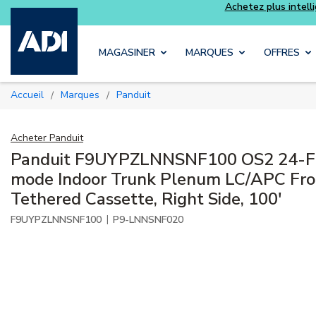
Achetez plus intell
Skip to main content
MAGASINER
MARQUES
OFFRES
Accueil
Marques
Panduit
/
/
Acheter
Panduit
Panduit F9UYPZLNNSNF100 OS2 24-Fib
mode Indoor Trunk Plenum LC/APC Fro
Tethered Cassette, Right Side, 100'
|
F9UYPZLNNSNF100
P9-LNNSNF020