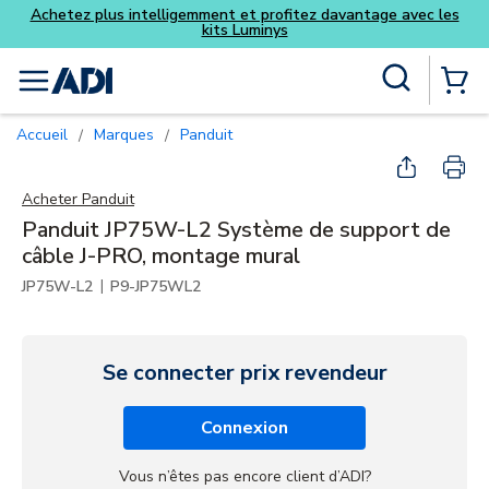
Skip to main content
Recherche sur le site
menu
{0} Items
Accueil
Marques
Panduit
/
/
Acheter
Panduit
Panduit JP75W-L2 Système de support de
câble J-PRO, montage mural
|
JP75W-L2
P9-JP75WL2
Se connecter prix revendeur
Connexion
Vous n’êtes pas encore client d’ADI?