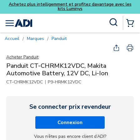
Achetez plus intelligemment et profitez davantage avec les
kits Luminys
Skip to main content
Recherche sur le site
menu
{0} Items
Accueil
Marques
Panduit
/
/
Acheter
Panduit
Panduit CT-CHRMK12VDC, Makita
Automotive Battery, 12V DC, Li-Ion
|
CT-CHRMK12VDC
P9-HRMK12VDC
Se connecter prix revendeur
Connexion
Vous n’êtes pas encore client d’ADI?