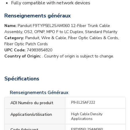
Fully compatible with network devices
Renseignements généraux
Name:
Panduit F9TYP5EL2SAM060 12-Fiber Trunk Cable
Assembly, OS2, OFNP, MPO F to LC Duplex, Standard Polarity
Category:
Panduit, Wire & Cable, Fiber Optic Cables & Cords,
Fiber Optic Patch Cords
UPC Code:
74983854820
Country of Origin:
. Country of origin is subject to change.
Spécifications
Renseignements Généraux
ADI Numéro du produit
P9-EL2SAF222
Application/utilisation
High Cable Density
Applications
Code fabricant
F9TYP5EL2SAM060