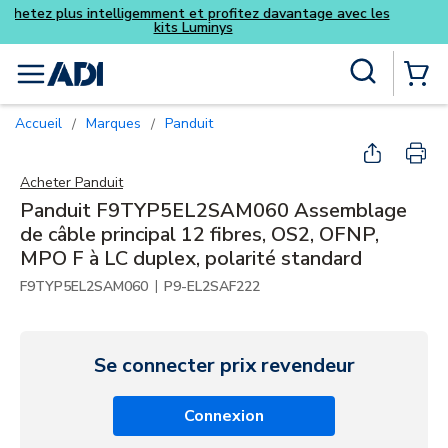
Achetez plus intelligemment et pro
kits Luminy
Skip to main content
Recherche sur le site
menu
{0} Items
Accueil
Marques
Panduit
/
/
Acheter
Panduit
Panduit F9TYP5EL2SAM060 Assemblage
de câble principal 12 fibres, OS2, OFNP,
MPO F à LC duplex, polarité standard
|
F9TYP5EL2SAM060
P9-EL2SAF222
Se connecter prix revendeur
Connexion