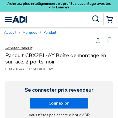
s
Skip to main content
Recherche sur le site
menu
{0} Items
Accueil
Marques
Panduit
/
/
Acheter
Panduit
Panduit CBX2BL-AY Boîte de montage en
surface, 2 ports, noir
|
CBX2BL-AY
P9-CBX2BLAY
Se connecter prix revendeur
Connexion
Vous n’êtes pas encore client d’ADI?