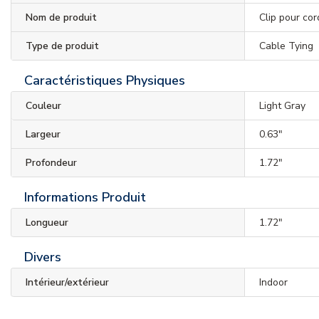
Nom de produit
Clip pour co
Type de produit
Cable Tying
Caractéristiques Physiques
Couleur
Light Gray
Largeur
0.63"
Profondeur
1.72"
Informations Produit
Longueur
1.72"
Divers
Intérieur/extérieur
Indoor