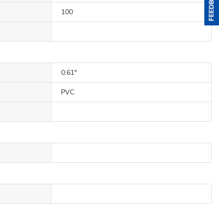
100
0.61"
PVC