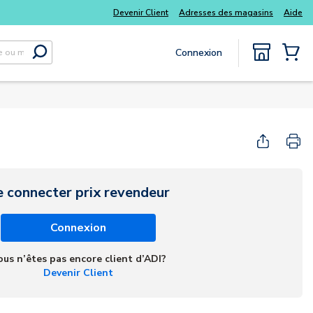
Devenir Client
Adresses des magasins
Aide
Connexion
Soumettre la recherche
{0} Items
e connecter prix revendeur
Connexion
ous n’êtes pas encore client d’ADI?
Devenir Client