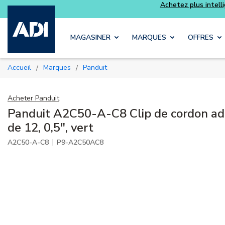
Achetez plus intelligemment et profitez davantage avec l
Luminys
Skip to main content
MAGASINER
MARQUES
OFFRES
Accueil
Marques
Panduit
/
/
Acheter
Panduit
Panduit A2C50-A-C8 Clip de cordon adh
de 12, 0,5", vert
|
A2C50-A-C8
P9-A2C50AC8