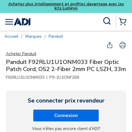
antage avec les
Skip to main content
Recherche sur le site
menu
{0} Items
Accueil
Marques
Panduit
/
/
Acheter
Panduit
Panduit F92RLU1U1ONM033 Fiber Optic
Patch Cord, OS2 2-Fiber 2mm PC LSZH, 33m
|
F92RLU1U1ONM033
P9-1U1ONF269
Se connecter prix revendeur
Connexion
Vous n’êtes pas encore client d’ADI?