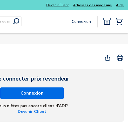
Tous vos essentiels du quotidien, sans délai
Devenir Client
Adresses des magasins
Aide
Connexion
Soumettre la recherche
{0} Items
e connecter prix revendeur
Connexion
ous n’êtes pas encore client d’ADI?
Devenir Client