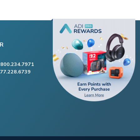
R
.800.234.7971
877.228.6739