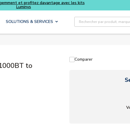
Achetez plus intelligemment et profitez davantage avec les kits
Luminys
Recherche sur le site
SOLUTIONS & SERVICES
Comparer
1000BT to
S
V