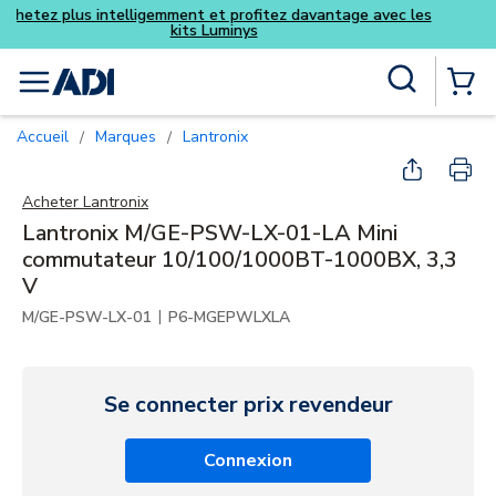
Achetez plus intelligemment et pro
kits Luminy
Skip to main content
Recherche sur le site
menu
{0} Items
Accueil
Marques
Lantronix
/
/
Acheter
Lantronix
Lantronix M/GE-PSW-LX-01-LA Mini
commutateur 10/100/1000BT-1000BX, 3,3
V
|
M/GE-PSW-LX-01
P6-MGEPWLXLA
Se connecter prix revendeur
Connexion