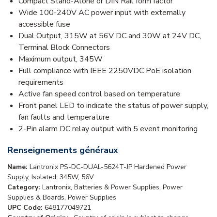
Compact Stand-Alone or DIN Rail form factor
Wide 100-240V AC power input with externally
accessible fuse
Dual Output, 315W at 56V DC and 30W at 24V DC,
Terminal Block Connectors
Maximum output, 345W
Full compliance with IEEE 2250VDC PoE isolation
requirements
Active fan speed control based on temperature
Front panel LED to indicate the status of power supply,
fan faults and temperature
2-Pin alarm DC relay output with 5 event monitoring
Renseignements généraux
Name:
Lantronix PS-DC-DUAL-5624T-JP Hardened Power
Supply, Isolated, 345W, 56V
Category:
Lantronix, Batteries & Power Supplies, Power
Supplies & Boards, Power Supplies
UPC Code:
648177049721