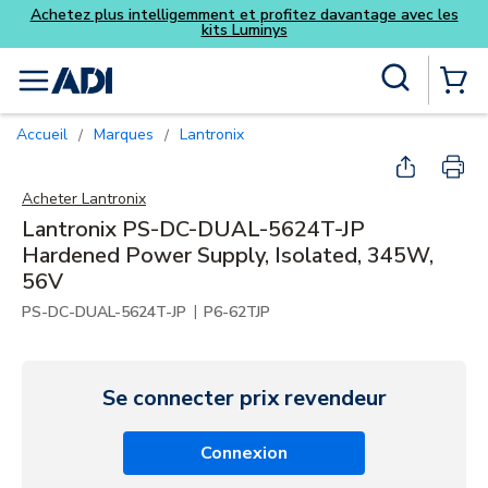
Skip to main content
Recherche sur le site
menu
{0} Items
Accueil
Marques
Lantronix
/
/
Acheter
Lantronix
Lantronix PS-DC-DUAL-5624T-JP
Hardened Power Supply, Isolated, 345W,
56V
|
PS-DC-DUAL-5624T-JP
P6-62TJP
Se connecter prix revendeur
Connexion