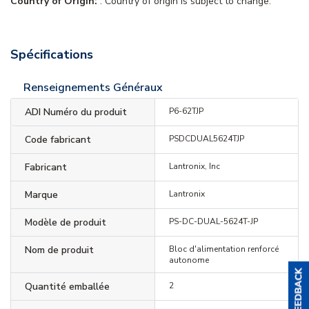
Country of Origin:
. Country of origin is subject to change.
Spécifications
Renseignements Généraux
ADI Numéro du produit
P6-62TJP
Code fabricant
PSDCDUAL5624TJP
Fabricant
Lantronix, Inc
Marque
Lantronix
Modèle de produit
PS-DC-DUAL-5624T-JP
Nom de produit
Bloc d'alimentation renforcé
autonome
Quantité emballée
2