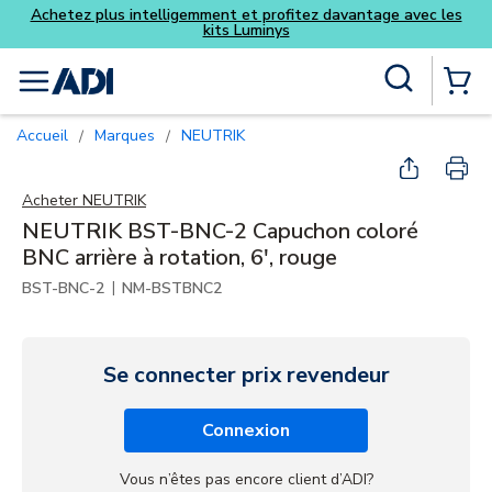
Achetez plus intelligemment et profitez davantage avec les
kits Luminys
Skip to main content
Recherche sur le site
menu
{0} Items
Accueil
Marques
NEUTRIK
/
/
Acheter
NEUTRIK
NEUTRIK BST-BNC-2 Capuchon coloré
BNC arrière à rotation, 6', rouge
|
BST-BNC-2
NM-BSTBNC2
Se connecter prix revendeur
Connexion
Vous n’êtes pas encore client d’ADI?