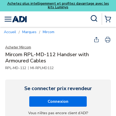
Achetez plus intelligemment et profitez davantage avec les
kits Luminys
Skip to main content
Recherche sur le site
menu
{0} Items
Accueil
Marques
Mircom
/
/
Acheter
Mircom
Mircom RPL-MD-112 Handser with
Armoured Cables
|
RPL-MD-112
MI-RPLMD112
Se connecter prix revendeur
Connexion
Vous n’êtes pas encore client d’ADI?