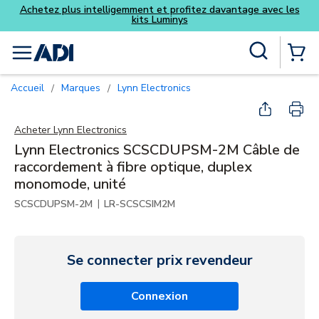
z davantage avec les
Skip to main content
Recherche sur le site
menu
{0} Items
Accueil
Marques
Lynn Electronics
/
/
Acheter
Lynn Electronics
Lynn Electronics SCSCDUPSM-2M Câble de
raccordement à fibre optique, duplex
monomode, unité
|
SCSCDUPSM-2M
LR-SCSCSIM2M
Se connecter prix revendeur
Connexion