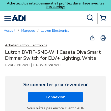
ofitez davantage avec les
ys
Skip to main content
Recherche sur le site
menu
{0} Items
Accueil
Marques
Lutron Electronics
/
/
Acheter
Lutron Electronics
Lutron DVRF-5NE-WH Caseta Diva Smart
Dimmer Switch for ELV+ Lighting, White
|
DVRF-5NE-WH
L1-DVRF5NEWH
Se connecter prix revendeur
Connexion
Vous n’êtes pas encore client d’ADI?