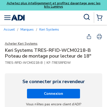
Achetez plus intelligemment et profitez davantage avec les
kits Luminys
Skip to main content
Recherche sur le site
menu
{0} Items
Accueil
Marques
Keri Systems
/
/
Acheter
Keri Systems
Keri Systems TRES-RFID-WCM0218-B
Poteau de montage pour lecteur de 18"
|
TRES-RFID-WCM0218-B
KF-TRESRFIDW
Se connecter prix revendeur
Connexion
Vous n’êtes pas encore client d’ADI?