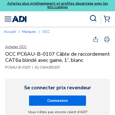
antage avec les
Skip to main content
Recherche sur le site
menu
{0} Items
Accueil
Marques
OCC
/
/
Acheter
OCC
OCC PC6AU-B-0107 Câble de raccordement
CAT6a blindé avec gaine, 1', blanc
|
PC6AU-B-0107
JQ-C6AUB0107
Se connecter prix revendeur
Connexion
Vous n’êtes pas encore client d’ADI?