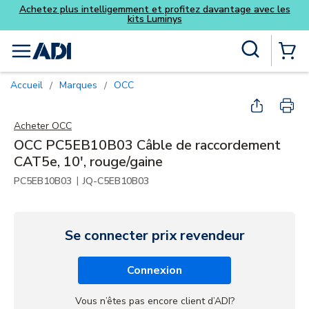
ec les
Skip to main content
Recherche sur le site
menu
{0} Items
Accueil
Marques
OCC
/
/
Acheter
OCC
OCC PC5EB10B03 Câble de raccordement
CAT5e, 10', rouge/gaine
|
PC5EB10B03
JQ-C5EB10B03
Se connecter prix revendeur
Connexion
Vous n’êtes pas encore client d’ADI?