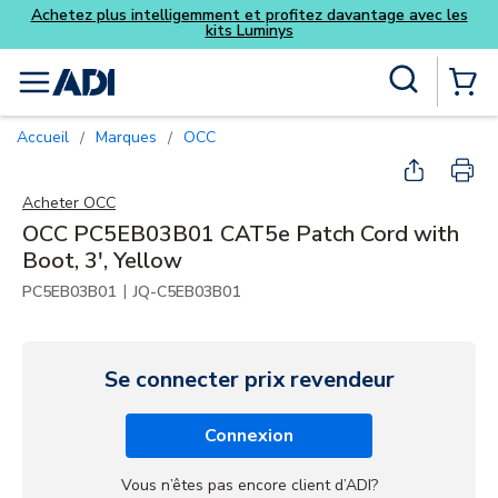
s
Skip to main content
Recherche sur le site
menu
{0} Items
Accueil
Marques
OCC
/
/
Acheter
OCC
OCC PC5EB03B01 CAT5e Patch Cord with
Boot, 3', Yellow
|
PC5EB03B01
JQ-C5EB03B01
Se connecter prix revendeur
Connexion
Vous n’êtes pas encore client d’ADI?