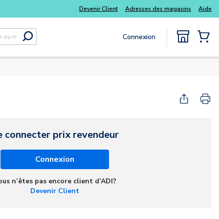
Devenir Client
Adresses des magasins
Aide
Connexion
Soumettre la recherche
{0} Items
e connecter prix revendeur
Connexion
ous n’êtes pas encore client d’ADI?
Devenir Client