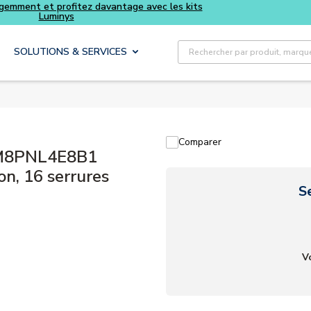
igemment et profitez davantage avec les kits
Luminys
Recherche sur le site
SOLUTIONS & SERVICES
Comparer
2M8PNL4E8B1
n, 16 serrures
S
V