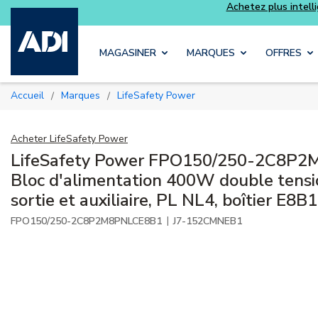
Achetez plus intell
essentiels du quotidien, sans délai
Skip to main content
MAGASINER
MARQUES
OFFRES
Accueil
Marques
LifeSafety Power
/
/
Acheter
LifeSafety Power
LifeSafety Power FPO150/250-2C8P
Bloc d'alimentation 400W double tensio
sortie et auxiliaire, PL NL4, boîtier E8B1
|
FPO150/250-2C8P2M8PNLCE8B1
J7-152CMNEB1