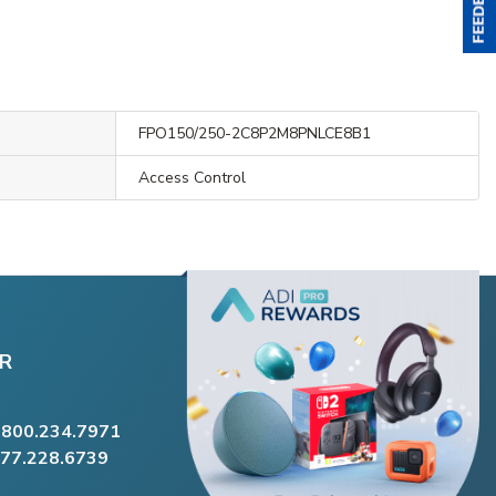
FPO150/250-2C8P2M8PNLCE8B1
Access Control
R
.800.234.7971
877.228.6739