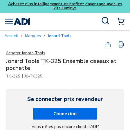
Achetez plus intelligemment et profitez davantage avec les
kits Luminys
Skip to main content
Recherche sur le site
menu
{0} Items
Accueil
Marques
Jonard Tools
/
/
Acheter
Jonard Tools
Jonard Tools TK-325 Ensemble ciseaux et
pochette
|
TK-325
J0-TK325
Se connecter prix revendeur
Connexion
Vous n’êtes pas encore client d’ADI?