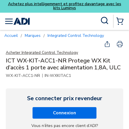
Achetez plus intelligemment et profitez davantage avec les
kits Luminys
Skip to main content
Recherche sur le site
menu
{0} Items
Accueil
Marques
Integrated Control Technology
/
/
Acheter
Integrated Control Technology
ICT WX-KIT-ACC1-NR Protege WX Kit
d’accès 1 porte avec alimentation 1,8A, ULC
|
WX-KIT-ACC1-NR
IN-WXKITAC1
Se connecter prix revendeur
Connexion
Vous n’êtes pas encore client d’ADI?