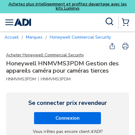
Achetez plus intelligemment et profitez davantage avec les
kits Luminys
Skip to main content
Recherche sur le site
menu
{0} Items
Accueil
Marques
Honeywell Commercial Security
/
/
Acheter
Honeywell Commercial Security
Honeywell HNMVMS3PDM Gestion des
appareils caméra pour caméras tierces
|
HNMVMS3PDM
HNMVMS3PDM
Se connecter prix revendeur
Connexion
Vous n’êtes pas encore client d’ADI?