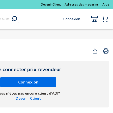
Devenir Client
Adresses des magasins
Aide
Connexion
Soumettre la recherche
{0} Items
e connecter prix revendeur
Connexion
ous n’êtes pas encore client d’ADI?
Devenir Client