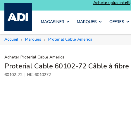
telligemment et profitez davantage avec les kits
Luminys
Skip to main content
MAGASINER
MARQUES
OFFRES
Accueil
Marques
Proterial Cable America
/
/
Acheter
Proterial Cable America
Proterial Cable 60102-72 Câble à fibre
|
60102-72
HK-6010272