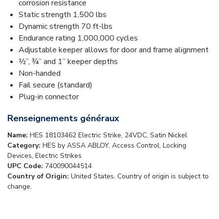
corrosion resistance
Static strength 1,500 lbs
Dynamic strength 70 ft-lbs
Endurance rating 1,000,000 cycles
Adjustable keeper allows for door and frame alignment
½”, ¾” and 1” keeper depths
Non-handed
Fail secure (standard)
Plug-in connector
Renseignements généraux
Name:
HES 18103462 Electric Strike, 24VDC, Satin Nickel
Category:
HES by ASSA ABLOY, Access Control, Locking
Devices, Electric Strikes
UPC Code:
740090044514
Country of Origin:
United States. Country of origin is subject to
change.