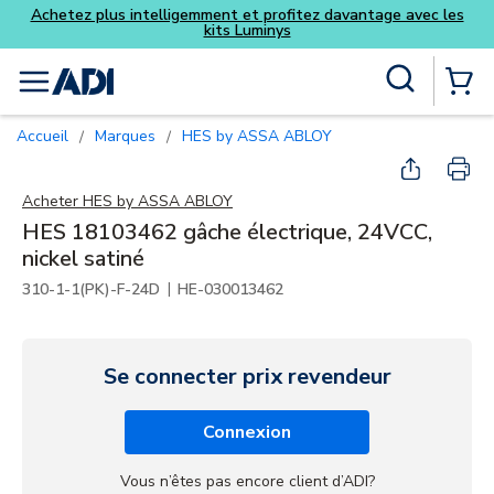
z davantage avec les
Skip to main content
Recherche sur le site
menu
{0} Items
Accueil
Marques
HES by ASSA ABLOY
/
/
Acheter
HES by ASSA ABLOY
HES 18103462 gâche électrique, 24VCC,
nickel satiné
|
310-1-1(PK)-F-24D
HE-030013462
Se connecter prix revendeur
Connexion
Vous n’êtes pas encore client d’ADI?