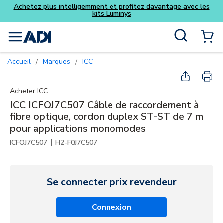
ge avec les
Skip to main content
Recherche sur le site
menu
{0} Items
Accueil
Marques
ICC
/
/
Acheter
ICC
ICC ICFOJ7C507 Câble de raccordement à
fibre optique, cordon duplex ST-ST de 7 m
pour applications monomodes
|
ICFOJ7C507
H2-F0J7C507
Se connecter prix revendeur
Connexion