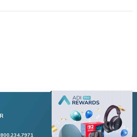
R
.800.234.7971