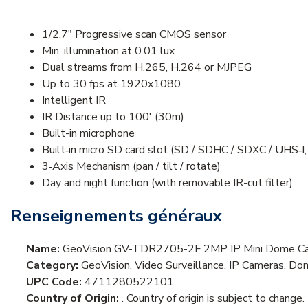
1/2.7" Progressive scan CMOS sensor
Min. illumination at 0.01 lux
Dual streams from H.265, H.264 or MJPEG
Up to 30 fps at 1920x1080
Intelligent IR
IR Distance up to 100' (30m)
Built-in microphone
Built‐in micro SD card slot (SD / SDHC / SDXC / UHS‐I,
3‐Axis Mechanism (pan / tilt / rotate)
Day and night function (with removable IR-cut filter)
Renseignements généraux
Name:
GeoVision GV-TDR2705-2F 2MP IP Mini Dome Ca
Category:
GeoVision, Video Surveillance, IP Cameras, D
UPC Code:
4711280522101
Country of Origin:
. Country of origin is subject to change.