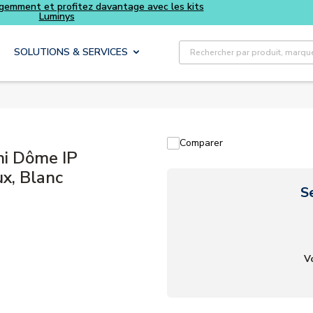
Achetez plus intelligemment et profitez davantage avec les kits
Luminys
Recherche sur le site
SOLUTIONS & SERVICES
Comparer
i Dôme IP
x, Blanc
S
V