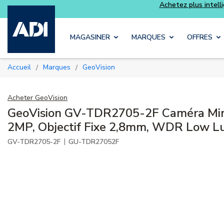
Skip to main content
MAGASINER
MARQUES
OFFRES
Accueil
Marques
GeoVision
/
/
Acheter
GeoVision
GeoVision GV-TDR2705-2F Caméra Min
2MP, Objectif Fixe 2,8mm, WDR Low Lu
|
GV-TDR2705-2F
GU-TDR27052F