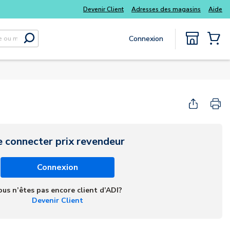
Tous vos essentiels du quotidien, sans délai
Devenir Client
Adresses des magasins
Aide
Connexion
Soumettre la recherche
{0} Items
e connecter prix revendeur
Connexion
ous n’êtes pas encore client d’ADI?
Devenir Client