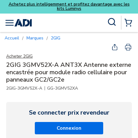
Achetez plus intelligemment et profitez davantage avec les
kits Luminys
Skip to main content
Recherche sur le site
menu
{0} Items
Accueil
Marques
2GIG
/
/
Acheter
2GIG
2GIG 3GMV52X-A ANT3X Antenne externe
encastrée pour module radio cellulaire pour
panneaux GC2/GC2e
|
2GIG-3GMV52X-A
GG-3GMV52XA
Se connecter prix revendeur
Connexion