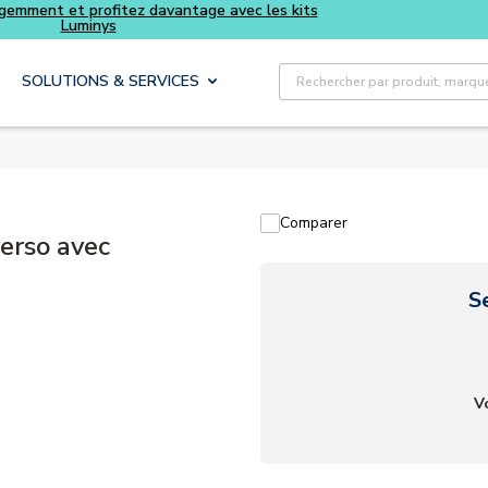
Achetez plus intelligemment et profitez davantage avec les
Luminys
Recherche sur le site
SOLUTIONS & SERVICES
Comparer
erso avec
S
V