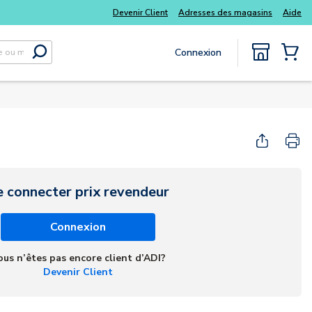
 kits
Tous vos essentiels du quotidien, sans délai
Devenir Client
Adresses des magasins
Aide
Connexion
Soumettre la recherche
{0} Items
e connecter prix revendeur
Connexion
ous n’êtes pas encore client d’ADI?
Devenir Client