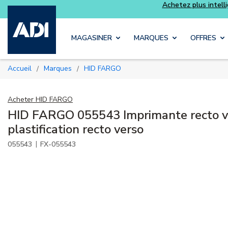
Skip to main content
MAGASINER
MARQUES
OFFRES
Accueil
Marques
HID FARGO
/
/
Acheter
HID FARGO
HID FARGO 055543 Imprimante recto v
plastification recto verso
|
055543
FX-055543