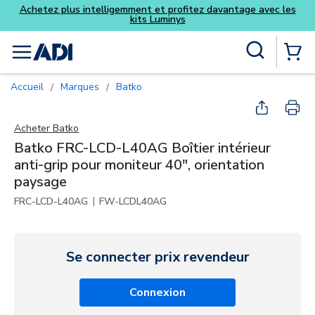
Achetez plus intelligemment et profitez davantage avec les
kits Luminys
Skip to main content
Recherche sur le site
menu
{0} Items
Accueil
Marques
Batko
/
/
Acheter
Batko
Batko FRC-LCD-L40AG Boîtier intérieur
anti-grip pour moniteur 40", orientation
paysage
|
FRC-LCD-L40AG
FW-LCDL40AG
Se connecter prix revendeur
Connexion