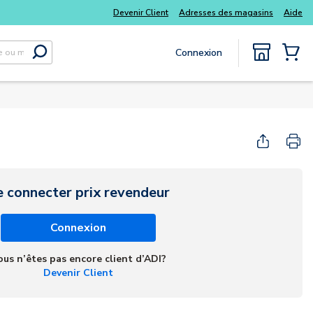
Devenir Client
Adresses des magasins
Aide
Connexion
Soumettre la recherche
{0} Items
e connecter prix revendeur
Connexion
ous n’êtes pas encore client d’ADI?
Devenir Client