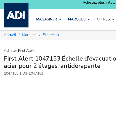
telligemment et profitez davantage avec les kits
Luminys
Skip to main content
MAGASINER
MARQUES
OFFRES
Accueil
Marques
First Alert
/
/
Acheter
First Alert
First Alert 1047153 Échelle d’évacuatio
acier pour 2 étages, antidérapante
|
1047153
D3-1047153