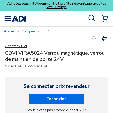
Achetez plus intelligemment et profitez davantage avec les
kits Luminys
Skip to main content
Recherche sur le site
menu
{0} Items
Accueil
Marques
CDVI
/
/
Acheter
CDVI
CDVI VIRA5024 Verrou magnétique, verrou
de maintien de porte 24V
|
VIRA5024
CV-VIRA5024
Se connecter prix revendeur
Connexion
Vous n’êtes pas encore client d’ADI?