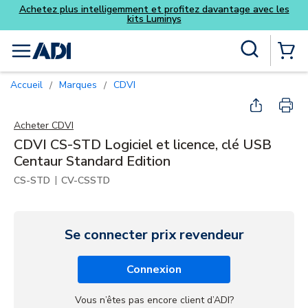
Achetez plus intelligemment et profitez davantage avec les
kits Luminys
Skip to main content
Recherche sur le site
menu
{0} Items
Accueil
Marques
CDVI
/
/
Acheter
CDVI
CDVI CS-STD Logiciel et licence, clé USB
Centaur Standard Edition
|
CS-STD
CV-CSSTD
Se connecter prix revendeur
Connexion
Vous n’êtes pas encore client d’ADI?