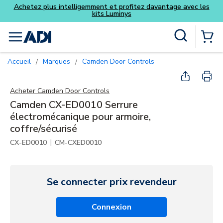
ntelligemment et profitez davantage avec les
kits Luminys
Skip to main content
Recherche sur le site
menu
{0} Items
Accueil
Marques
Camden Door Controls
/
/
Acheter
Camden Door Controls
Camden CX-ED0010 Serrure
électromécanique pour armoire,
coffre/sécurisé
|
CX-ED0010
CM-CXED0010
Se connecter prix revendeur
Connexion