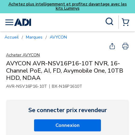
ofitez davantage avec les
ys
Skip to main content
Recherche sur le site
menu
{0} Items
Accueil
Marques
AVYCON
/
/
Acheter
AVYCON
AVYCON AVR-NSV16P16-10T NVR, 16-
Channel PoE, AI, FD, Avymobile One, 10TB
HDD, NDAA
|
AVR-NSV16P16-10T
BX-N16P1610T
Se connecter prix revendeur
Connexion