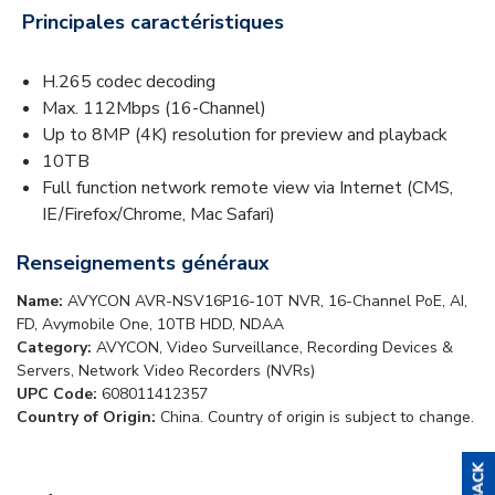
Principales caractéristiques
H.265 codec decoding
Max. 112Mbps (16-Channel)
Up to 8MP (4K) resolution for preview and playback
10TB
Full function network remote view via Internet (CMS,
IE/Firefox/Chrome, Mac Safari)
Renseignements généraux
Name:
AVYCON AVR-NSV16P16-10T NVR, 16-Channel PoE, AI,
FD, Avymobile One, 10TB HDD, NDAA
Category:
AVYCON, Video Surveillance, Recording Devices &
Servers, Network Video Recorders (NVRs)
UPC Code:
608011412357
Country of Origin:
China. Country of origin is subject to change.