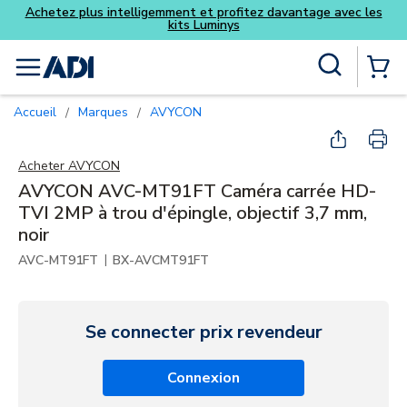
ec les
Skip to main content
Recherche sur le site
menu
{0} Items
Accueil
Marques
AVYCON
/
/
Acheter
AVYCON
AVYCON AVC-MT91FT Caméra carrée HD-
TVI 2MP à trou d'épingle, objectif 3,7 mm,
noir
|
AVC-MT91FT
BX-AVCMT91FT
Se connecter prix revendeur
Connexion