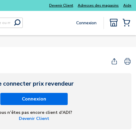
Devenir Client
Adresses des magasins
Aide
Connexion
Soumettre la recherche
{0} Items
e connecter prix revendeur
Connexion
ous n’êtes pas encore client d’ADI?
Devenir Client