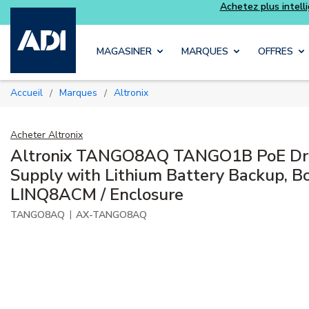
telligemment et profitez davantage avec les kits
Luminys
Skip to main content
MAGASINER
MARQUES
OFFRES
Accueil
Marques
Altronix
/
/
Acheter
Altronix
Altronix TANGO8AQ TANGO1B PoE Dr
Supply with Lithium Battery Backup, B
LINQ8ACM / Enclosure
|
TANGO8AQ
AX-TANGO8AQ