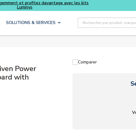
Recherche sur le site
SOLUTIONS & SERVICES
Comparer
iven Power
oard with
S
V