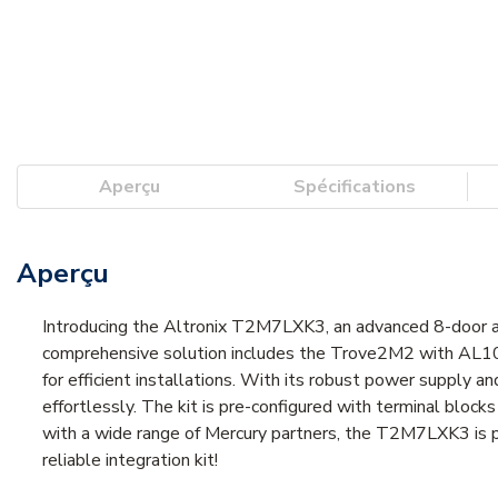
Aperçu
Spécifications
Aperçu
Introducing the Altronix T2M7LXK3, an advanced 8-door ac
comprehensive solution includes the Trove2M2 with AL
for efficient installations. With its robust power supply a
effortlessly. The kit is pre-configured with terminal blo
with a wide range of Mercury partners, the T2M7LXK3 is pe
reliable integration kit!