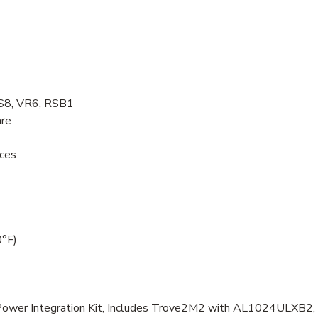
S8, VR6, RSB1
are
ices
0°F)
Power Integration Kit, Includes Trove2M2 with AL1024ULXB