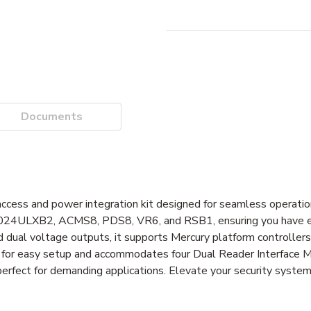
Documents
cess and power integration kit designed for seamless operatio
1024ULXB2, ACMS8, PDS8, VR6, and RSB1, ensuring you have e
nd dual voltage outputs, it supports Mercury platform controller
cks for easy setup and accommodates four Dual Reader Interface
rfect for demanding applications. Elevate your security system