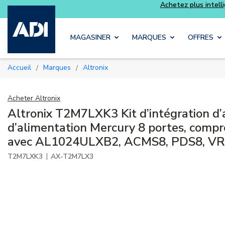
Skip to main content
MAGASINER
MARQUES
OFFRES
Accueil
Marques
Altronix
/
/
Acheter
Altronix
Altronix T2M7LXK3 Kit d’intégration d’
d’alimentation Mercury 8 portes, com
avec AL1024ULXB2, ACMS8, PDS8, VR
|
T2M7LXK3
AX-T2M7LX3