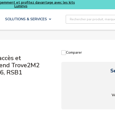
Achetez plus intelligemment et profitez davantage avec les kits
Luminys
Recherche sur le site
SOLUTIONS & SERVICES
Comparer
accès et
prend Trove2M2
S
6, RSB1
V