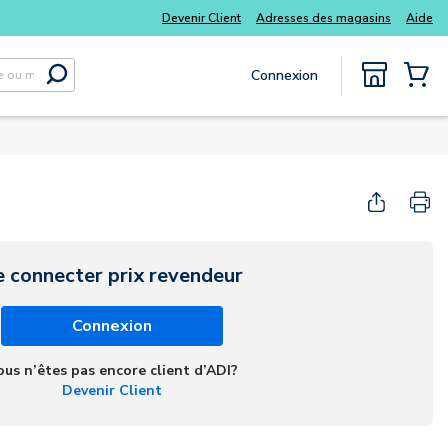
Tous vos essentiels du quotidien, sans délai
Devenir Client
Adresses des magasins
Aide
Connexion
Soumettre la recherche
{0} Items
e connecter prix revendeur
Connexion
ous n’êtes pas encore client d’ADI?
Devenir Client