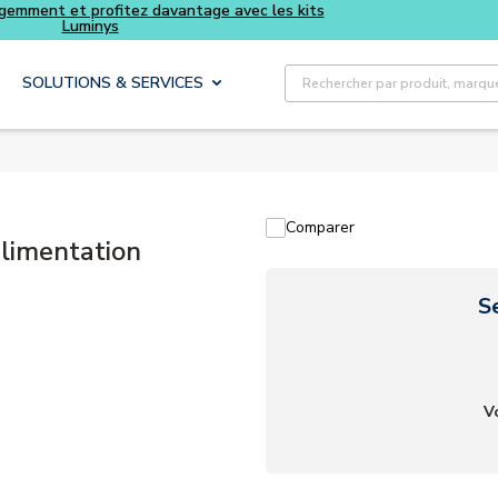
Achetez plus intelligemment et profitez davantage avec les kits
Luminys
Recherche sur le site
SOLUTIONS & SERVICES
Comparer
limentation
S
V