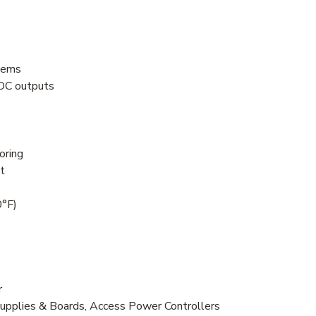
stems
DC outputs
oring
t
0°F)
r
Supplies & Boards, Access Power Controllers