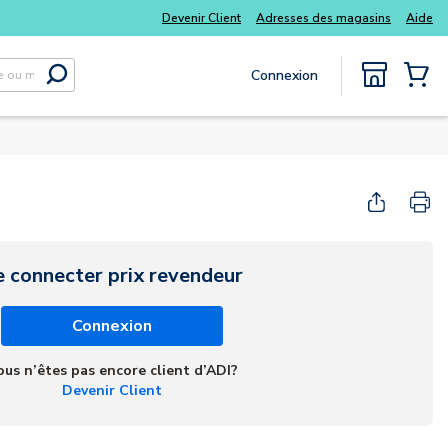
Tous vos essentiels du quotidien, sans délai
Devenir Client
Adresses des magasins
Aide
Connexion
Soumettre la recherche
{0} Items
e connecter prix revendeur
Connexion
ous n’êtes pas encore client d’ADI?
Devenir Client