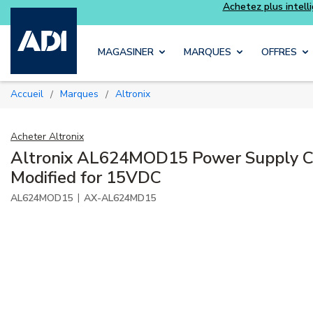
Achetez plus intelligemment et profitez davanta
 délai
Luminys
Skip to main content
MAGASINER
MARQUES
OFFRES
Accueil
Marques
Altronix
/
/
Acheter
Altronix
Altronix AL624MOD15 Power Supply C
Modified for 15VDC
|
AL624MOD15
AX-AL624MD15