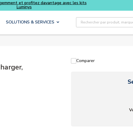
ge avec les kits
Tous vos essentiels du quotidien, sans
Recherche sur le site
SOLUTIONS & SERVICES
Comparer
harger,
S
V