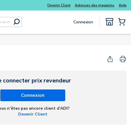
Achetez plus intelligemment et profitez davant
 délai
Devenir Client
Adresses des magasins
Aide
Luminys
Connexion
Soumettre la recherche
{0} Items
e connecter prix revendeur
Connexion
ous n’êtes pas encore client d’ADI?
Devenir Client