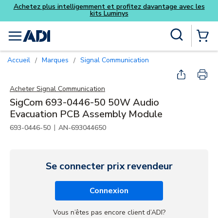
Achetez plus intelligemment et profitez davantage avec les
kits Luminys
Skip to main content
Recherche sur le site
menu
{0} Items
Accueil
Marques
Signal Communication
/
/
Acheter
Signal Communication
SigCom 693-0446-50 50W Audio
Evacuation PCB Assembly Module
|
693-0446-50
AN-693044650
Se connecter prix revendeur
Connexion
Vous n’êtes pas encore client d’ADI?