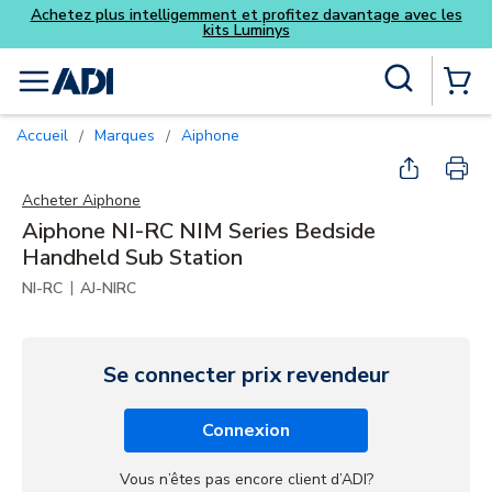
Achetez plus intelligemment et profitez davantage avec les
kits Luminys
Skip to main content
Recherche sur le site
menu
{0} Items
Accueil
Marques
Aiphone
/
/
Acheter
Aiphone
Aiphone NI-RC NIM Series Bedside
Handheld Sub Station
|
NI-RC
AJ-NIRC
Se connecter prix revendeur
Connexion
Vous n’êtes pas encore client d’ADI?