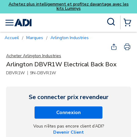
Achetez plus intelligemment et profitez davantage avec les
kits Luminys
Skip to main content
Recherche sur le site
menu
{0} Items
Accueil
Marques
Arlington Industries
/
/
Acheter
Arlington Industries
Arlington DBVR1W Electrical Back Box
|
DBVR1W
9N-DBVR1W
Se connecter prix revendeur
Connexion
Vous n’êtes pas encore client d’ADI?
Devenir Client